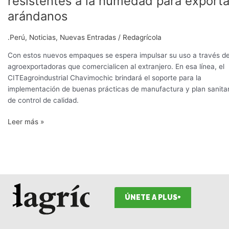
resistentes a la humedad para exporta
sostenibles
arándanos
resistentes
a
.Perú
,
Noticias
,
Nuevas Entradas
/
Redagrícola
la
humedad
Con estos nuevos empaques se espera impulsar su uso a través d
para
agroexportadoras que comercialicen al extranjero. En esa línea, el
exportar
CITEagroindustrial Chavimochic brindará el soporte para la
arándanos
implementación de buenas prácticas de manufactura y plan sanitar
de control de calidad.
Leer más »
ÚNETE A PLUS+