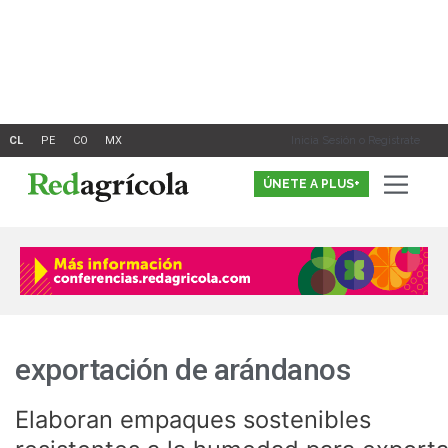
Ir
al
contenido
Inicia Sesión o Registrate
ÚNETE A PLUS+
exportación de arándanos
Elaboran empaques sostenibles
Elaboran
empaques