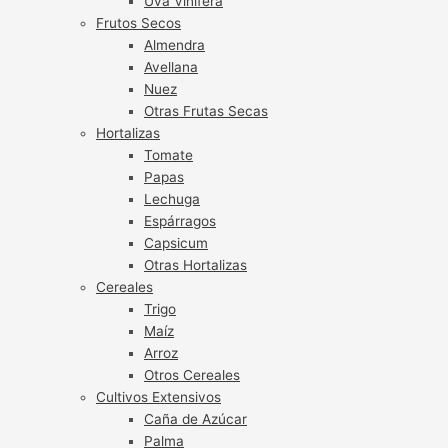
Uva Vinífera
Frutos Secos
Almendra
Avellana
Nuez
Otras Frutas Secas
Hortalizas
Tomate
Papas
Lechuga
Espárragos
Capsicum
Otras Hortalizas
Cereales
Trigo
Maíz
Arroz
Otros Cereales
Cultivos Extensivos
Caña de Azúcar
Palma