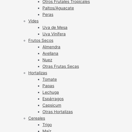
Otros Frutales Tropicales
Paltos/Aguacate
Peras
Vides
Uva de Mesa
Uva Vinífera
Frutos Secos
Almendra
Avellana
Nuez
Otras Frutas Secas
Hortalizas
Tomate
Papas
Lechuga
Espárragos
Capsicum
Otras Hortalizas
Cereales
Trigo
Maíz