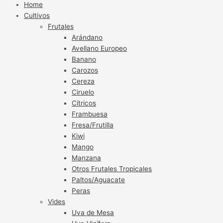
Home
Cultivos
Frutales
Arándano
Avellano Europeo
Banano
Carozos
Cereza
Ciruelo
Cítricos
Frambuesa
Fresa/Frutilla
Kiwi
Mango
Manzana
Otros Frutales Tropicales
Paltos/Aguacate
Peras
Vides
Uva de Mesa