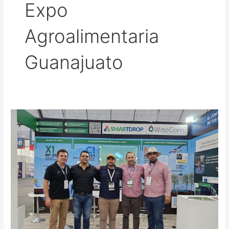
Expo
Agroalimentaria
Guanajuato
WiseConn
consolida
su
presencia
en
México