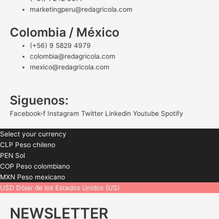
marketingperu@redagricola.com
Colombia / México
(+56) 9 5829 4979
colombia@redagricola.com
mexico@redagricola.com
Siguenos:
Facebook-f
Instagram
Twitter
Linkedin
Youtube
Spotify
Select your currency
CLP
Peso chileno
PEN
Sol
COP
Peso colombiano
MXN
Peso mexicano
USD
Dólar de los Estados Unidos (US)
NEWSLETTER