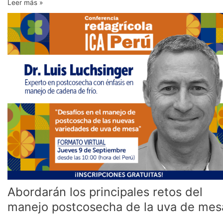
Leer más »
Abordarán
los
principales
retos
del
manejo
postcosecha
de
la
uva
de
mesa
Abordarán los principales retos del
manejo postcosecha de la uva de mes