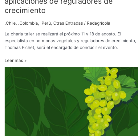
aplicaciones de reguladores de
crecimiento
.Chile
,
.Colombia
,
.Perú
,
Otras Entradas
/
Redagrícola
La charla taller se realizará el próximo 11 y 18 de agosto. El
especialista en hormonas vegetales y reguladores de crecimiento,
Thomas Fichet, será el encargado de conducir el evento.
Leer más »
Uva
de
mesa:
segundo
curso
internacional
de
especialización
arrancará
a