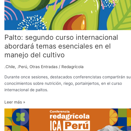
cultivo
Palto: segundo curso internacional
abordará temas esenciales en el
manejo del cultivo
.Chile
,
.Perú
,
Otras Entradas
/
Redagrícola
Durante once sesiones, destacados conferencistas compartirán su
conocimientos sobre nutrición, riego, portainjertos, en el curso
internacional de paltos.
Leer más »
Conferencia
Redagrícola
Ica
abordará