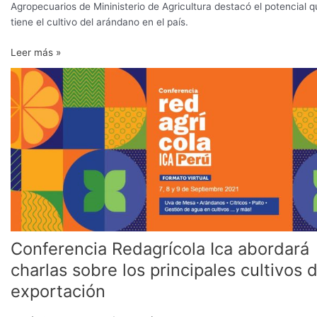
Agropecuarios de Mininisterio de Agricultura destacó el potencial 
tiene el cultivo del arándano en el país.
Leer más »
Conferencia
Redagrícola
Ica
abordará
charlas
sobre
los
principales
cultivos
de
exportación
Conferencia Redagrícola Ica abordará
charlas sobre los principales cultivos 
exportación