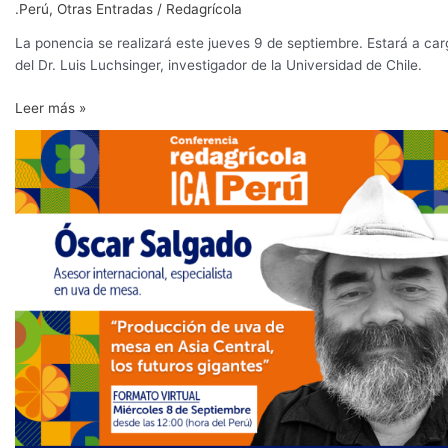
.Perú
,
Otras Entradas
/
Redagrícola
La ponencia se realizará este jueves 9 de septiembre. Estará a car
del Dr. Luis Luchsinger, investigador de la Universidad de Chile.
Leer más »
Expondrán
sobre
el
potencial
de
Asia
como
productor
de
uva
de
mesa