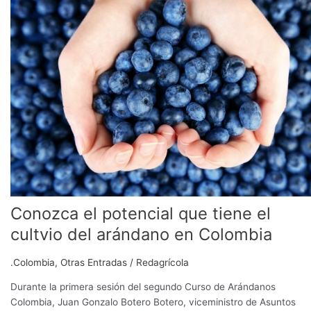
el
potencial
que
tiene
el
cultvio
del
arándano
en
Colombia
Conozca el potencial que tiene el
cultvio del arándano en Colombia
.Colombia
,
Otras Entradas
/
Redagrícola
Durante la primera sesión del segundo Curso de Arándanos
Colombia, Juan Gonzalo Botero Botero, viceministro de Asuntos