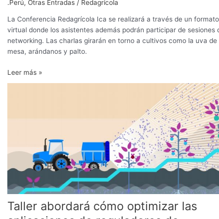
.Perú
,
Otras Entradas
/
Redagrícola
La Conferencia Redagrícola Ica se realizará a través de un formato
virtual donde los asistentes además podrán participar de sesiones 
networking. Las charlas girarán en torno a cultivos como la uva de
mesa, arándanos y palto.
Leer más »
Taller
abordará
cómo
optimizar
las
aplicaciones
de
reguladores
de
crecimiento
Taller abordará cómo optimizar las