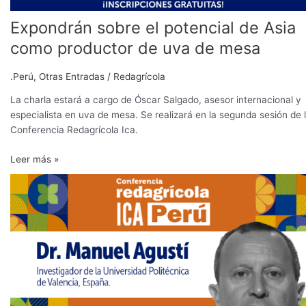
Expondrán sobre el potencial de Asia
como productor de uva de mesa
.Perú
,
Otras Entradas
/
Redagrícola
La charla estará a cargo de Óscar Salgado, asesor internacional y
especialista en uva de mesa. Se realizará en la segunda sesión de 
Conferencia Redagrícola Ica.
Leer más »
Mandarinas:
expondrán
las
claves
para
la
reducción
de
la