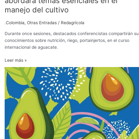
abordará temas esenciales en el
curso
manejo del cultivo
internacional
abordará
.Colombia
,
Otras Entradas
/
Redagrícola
temas
esenciales
Durante once sesiones, destacados conferencistas compartirán su
en
conocimientos sobre nutrición, riego, portainjertos, en el curso
el
internacional de aguacate.
manejo
del
Leer más »
cultivo
Palto:
segundo
curso
internacional
abordará
temas
esenciales
en
el
manejo
del