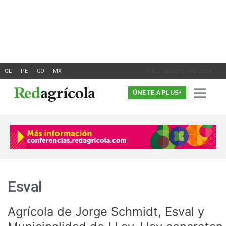
Ir
al
contenido
Inicia Sesión o Registrate
ÚNETE A PLUS+
Esval
Agrícola de Jorge Schmidt, Esval y
Agrícola
de