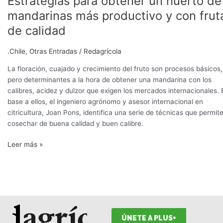
Estrategias para obtener un huerto de
para
mandarinas más productivo y con frut
obtener
de calidad
un
huerto
.Chile
,
Otras Entradas
/
Redagrícola
de
mandarinas
La floración, cuajado y crecimiento del fruto son procesos básicos,
más
pero determinantes a la hora de obtener una mandarina con los
productivo
calibres, acidez y dulzor que exigen los mercados internacionales. 
y
base a ellos, el ingeniero agrónomo y asesor internacional en
con
citricultura, Joan Pons, identifica una serie de técnicas que permit
fruta
cosechar de buena calidad y buen calibre.
de
calidad
Leer más »
ÚNETE A PLUS+