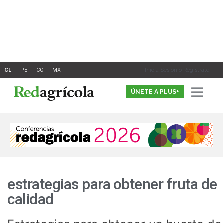
Ir
al
contenido
Inicia Sesión o Registrate
ÚNETE A PLUS+
estrategias para obtener fruta de
calidad
Estrategias