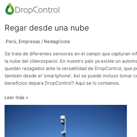
Regar
desde
una
Regar desde una nube
nube
.Perú
,
Empresas
/
Redagrícola
Se trata de diferentes sensores en el campo que capturan inf
la nube del ciberespacio. En nuestro país ya existe un autom
quedan rezagados ante la versatilidad de DropControl, que p
también desde el ‘smartphone’. Así se puede incluso tomar co
beneficios depara DropControl? Aquí se lo contamos.
Leer más »
El
gran
crecimiento
de