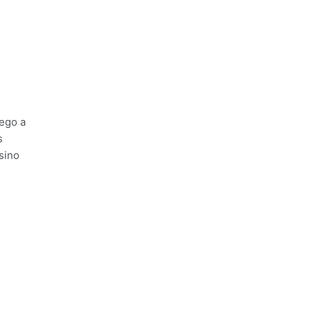
uego a
s
sino