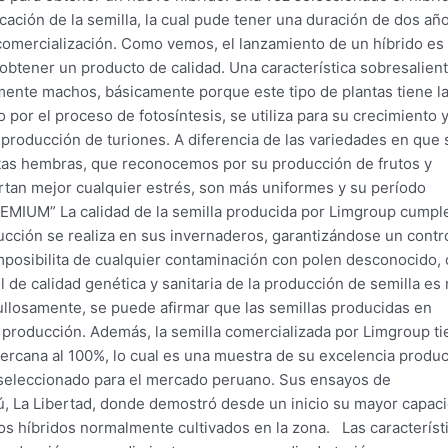
licación de la semilla, la cual pude tener una duración de dos añ
u comercialización. Como vemos, el lanzamiento de un híbrido es
obtener un producto de calidad. Una característica sobresalien
mente machos, básicamente porque este tipo de plantas tiene l
 por el proceso de fotosíntesis, se utiliza para su crecimiento 
 producción de turiones. A diferencia de las variedades en que 
tas hembras, que reconocemos por su producción de frutos y
rtan mejor cualquier estrés, son más uniformes y su período
MIUM” La calidad de la semilla producida por Limgroup cumpl
ucción se realiza en sus invernaderos, garantizándose un contr
e imposibilita de cualquier contaminación con polen desconocido
l de calidad genética y sanitaria de la producción de semilla es
rgullosamente, se puede afirmar que las semillas producidas en
 producción. Además, la semilla comercializada por Limgroup t
ercana al 100%, lo cual es una muestra de su excelencia produc
seleccionado para el mercado peruano. Sus ensayos de
ú, La Libertad, donde demostró desde un inicio su mayor capac
los híbridos normalmente cultivados en la zona. Las característ