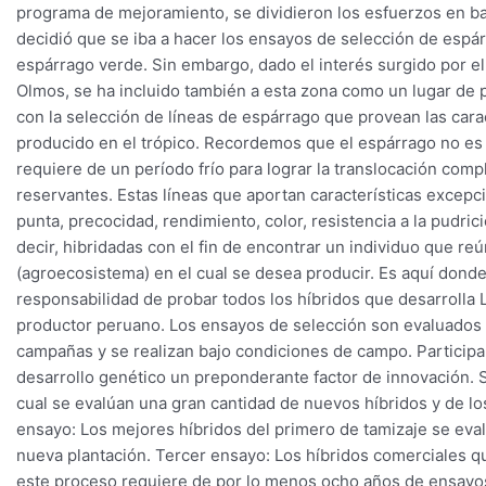
programa de mejoramiento, se dividieron los esfuerzos en ba
decidió que se iba a hacer los ensayos de selección de espá
espárrago verde. Sin embargo, dado el interés surgido por e
Olmos, se ha incluido también a esta zona como un lugar de p
con la selección de líneas de espárrago que provean las car
producido en el trópico. Recordemos que el espárrago no es p
requiere de un período frío para lograr la translocación compl
reservantes. Estas líneas que aportan características excepci
punta, precocidad, rendimiento, color, resistencia a la pudric
decir, hibridadas con el fin de encontrar un individuo que reú
(agroecosistema) en el cual se desea producir. Es aquí dond
responsabilidad de probar todos los híbridos que desarrolla 
productor peruano. Los ensayos de selección son evaluados t
campañas y se realizan bajo condiciones de campo. Participan
desarrollo genético un preponderante factor de innovación. S
cual se evalúan una gran cantidad de nuevos híbridos y de l
ensayo: Los mejores híbridos del primero de tamizaje se ev
nueva plantación. Tercer ensayo: Los híbridos comerciales qu
este proceso requiere de por lo menos ocho años de ensayos