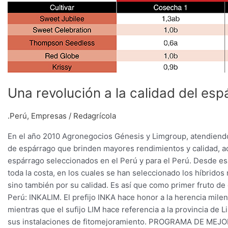
revolución
a
la
calidad
del
espárrago
blanco
peruano
Una revolución a la calidad del es
.Perú
,
Empresas
/
Redagrícola
En el año 2010 Agronegocios Génesis y Limgroup, atendiendo
de espárrago que brinden mayores rendimientos y calidad, ac
espárrago seleccionados en el Perú y para el Perú. Desde esa
toda la costa, en los cuales se han seleccionado los híbrido
sino también por su calidad. Es así que como primer fruto d
Perú: INKALIM. El prefijo INKA hace honor a la herencia milena
mientras que el sufijo LIM hace referencia a la provincia d
sus instalaciones de fitomejoramiento. PROGRAMA DE MEJO