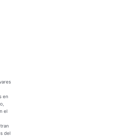
vares
s en
o,
n el
ntran
s del