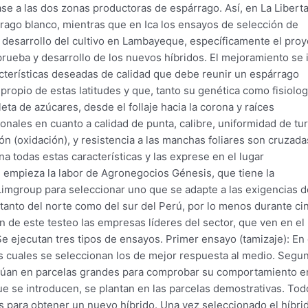
se a las dos zonas productoras de espárrago. Así, en La Libert
rrago blanco, mientras que en Ica los ensayos de selección de
l desarrollo del cultivo en Lambayeque, específicamente el pro
rueba y desarrollo de los nuevos híbridos. El mejoramiento se i
acterísticas deseadas de calidad que debe reunir un espárrago
ropio de estas latitudes y que, tanto su genética como fisiolog
eta de azúcares, desde el follaje hacia la corona y raíces
onales en cuanto a calidad de punta, calibre, uniformidad de tur
ión (oxidación), y resistencia a las manchas foliares son cruzada
na todas estas características y las exprese en el lugar
e empieza la labor de Agronegocios Génesis, que tiene la
Limgroup para seleccionar uno que se adapte a las exigencias d
anto del norte como del sur del Perú, por lo menos durante ci
 de este testeo las empresas líderes del sector, que ven en el
e ejecutan tres tipos de ensayos. Primer ensayo (tamizaje): En 
os cuales se seleccionan los de mejor respuesta al medio. Segu
alúan en parcelas grandes para comprobar su comportamiento e
e se introducen, se plantan en las parcelas demostrativas. Tod
 para obtener un nuevo híbrido. Una vez seleccionado el híbri