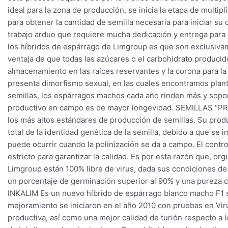
ideal para la zona de producción, se inicia la etapa de multip
para obtener la cantidad de semilla necesaria para iniciar s
trabajo arduo que requiere mucha dedicación y entrega para 
los híbridos de espárrago de Limgroup es que son exclusiva
ventaja de que todas las azúcares o el carbohidrato producido
almacenamiento en las raíces reservantes y la corona para la
presenta dimorfismo sexual, en las cuales encontramos plan
semillas, los espárragos machos cada año rinden más y sopo
productivo en campo es de mayor longevidad. SEMILLAS “PRE
los más altos estándares de producción de semillas. Su prod
total de la identidad genética de la semilla, debido a que s
puede ocurrir cuando la polinización se da a campo. El contro
estricto para garantizar la calidad. Es por esta razón que, o
Limgroup están 100% libre de virus, dada sus condiciones de
un porcentaje de germinación superior al 90% y una pureza c
INKALIM Es un nuevo híbrido de espárrago blanco macho F1 
mejoramiento se iniciaron en el año 2010 con pruebas en Vir
productiva, así como una mejor calidad de turión respecto a 