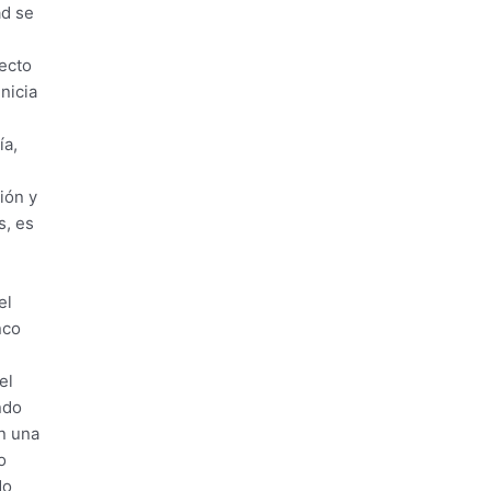
ad se
yecto
nicia
ía,
ión y
s, es
el
nco
el
ndo
n una
o
do