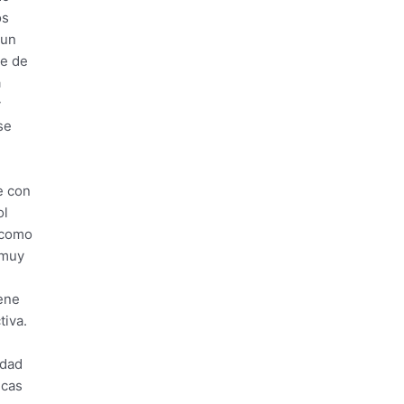
os
 un
te de
a
y
se
e con
ol
, como
 muy
iene
tiva.
idad
icas