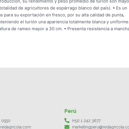
a producción, su rendimiento y peso promedio de turión son may
totalidad de agricultores de espárrago blanco del país). • Es un
 para su exportación en fresco, por su alta calidad de punta,
anteniendo el turión una apariencia totalmente blanca y uniforme.
a altura de rameo mayor a 30 cm. • Presenta resistencia a manch
Perú
1 0550
(+51) 1 242 3677
redagricola.com
marketingperu@redagricola.