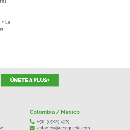
ores
 • La
as
ÚNETE A PLUS+
Colombia / México
(+56) 9 5829 4979
com
colombia@redagricola.com