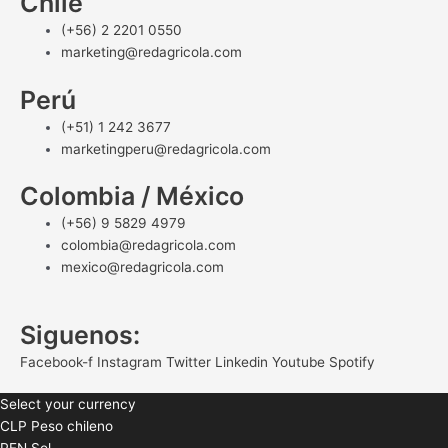
Chile
(+56) 2 2201 0550
marketing@redagricola.com
Perú
(+51) 1 242 3677
marketingperu@redagricola.com
Colombia / México
(+56) 9 5829 4979
colombia@redagricola.com
mexico@redagricola.com
Siguenos:
Facebook-f
Instagram
Twitter
Linkedin
Youtube
Spotify
Select your currency
CLP
Peso chileno