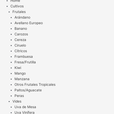
Home
Cultivos
Frutales
Arándano
Avellano Europeo
Banano
Carozos
Cereza
Ciruelo
Cítricos
Frambuesa
Fresa/Frutilla
Kiwi
Mango
Manzana
Otros Frutales Tropicales
Paltos/Aguacate
Peras
Vides
Uva de Mesa
Uva Vinífera