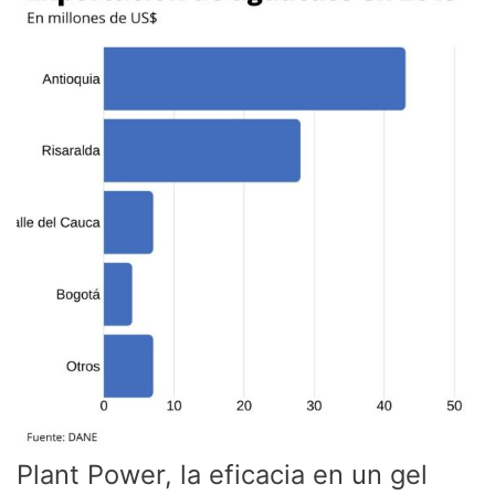
la
eficacia
en
un
gel
Plant Power, la eficacia en un gel