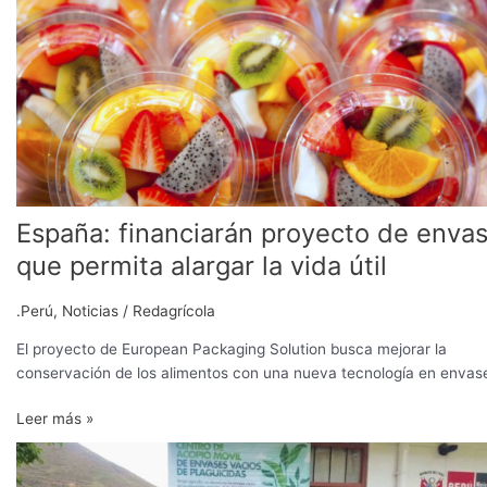
proyecto
de
envase
que
permita
alargar
la
vida
útil
España: financiarán proyecto de enva
que permita alargar la vida útil
.Perú
,
Noticias
/
Redagrícola
El proyecto de European Packaging Solution busca mejorar la
conservación de los alimentos con una nueva tecnología en envas
Leer más »
BASF
recolectó