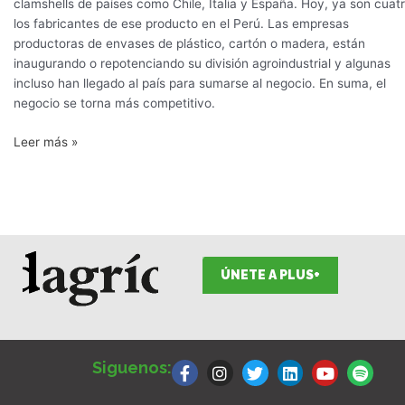
clamshells de países como Chile, Italia y España. Hoy, ya son cuat
los fabricantes de ese producto en el Perú. Las empresas
productoras de envases de plástico, cartón o madera, están
inaugurando o repotenciando su división agroindustrial y algunas
incluso han llegado al país para sumarse al negocio. En suma, el
negocio se torna más competitivo.
Leer más »
ÚNETE A PLUS+
F
I
T
L
Y
S
a
n
w
i
o
p
Siguenos:
c
s
i
n
u
o
e
t
t
k
t
t