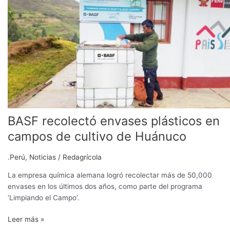
envases
plásticos
en
campos
de
cultivo
de
Huánuco
BASF recolectó envases plásticos en
campos de cultivo de Huánuco
.Perú
,
Noticias
/
Redagrícola
La empresa química alemana logró recolectar más de 50,000
envases en los últimos dos años, como parte del programa
‘Limpiando el Campo’.
Leer más »