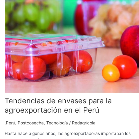
Tendencias
de
envases
para
la
agroexportación
en
el
Perú
Tendencias de envases para la
agroexportación en el Perú
.Perú
,
Postcosecha
,
Tecnología
/
Redagrícola
Hasta hace algunos años, las agroexportadoras importaban los