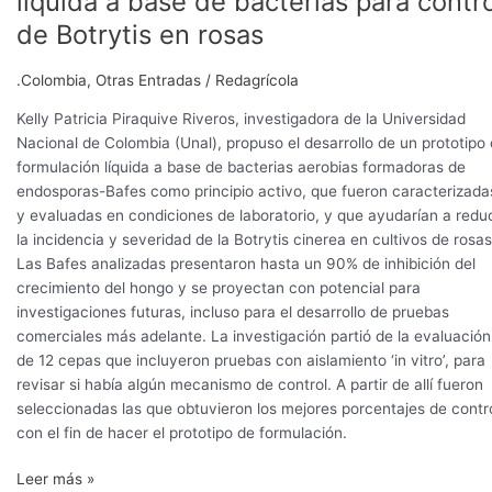
líquida a base de bacterias para contro
prototipo
de Botrytis en rosas
de
formulación
.Colombia
,
Otras Entradas
/
Redagrícola
líquida
a
Kelly Patricia Piraquive Riveros, investigadora de la Universidad
base
Nacional de Colombia (Unal), propuso el desarrollo de un prototipo
de
formulación líquida a base de bacterias aerobias formadoras de
bacterias
endosporas-Bafes como principio activo, que fueron caracterizada
para
y evaluadas en condiciones de laboratorio, y que ayudarían a reduc
control
la incidencia y severidad de la Botrytis cinerea en cultivos de rosas
de
Las Bafes analizadas presentaron hasta un 90% de inhibición del
Botrytis
crecimiento del hongo y se proyectan con potencial para
en
investigaciones futuras, incluso para el desarrollo de pruebas
rosas
comerciales más adelante. La investigación partió de la evaluación
de 12 cepas que incluyeron pruebas con aislamiento ‘in vitro’, para
revisar si había algún mecanismo de control. A partir de allí fueron
seleccionadas las que obtuvieron los mejores porcentajes de contr
con el fin de hacer el prototipo de formulación.
Leer más »