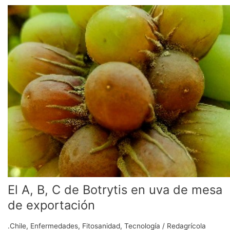
El
A,
B,
C
de
Botrytis
en
uva
de
mesa
de
exportación
El A, B, C de Botrytis en uva de mesa
de exportación
.Chile
,
Enfermedades
,
Fitosanidad
,
Tecnología
/
Redagrícola