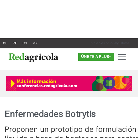
Ir
al
contenido
Inicia Sesión o Registrate
ÚNETE A PLUS+
Enfermedades Botrytis
Proponen un prototipo de formulación
Proponen
un