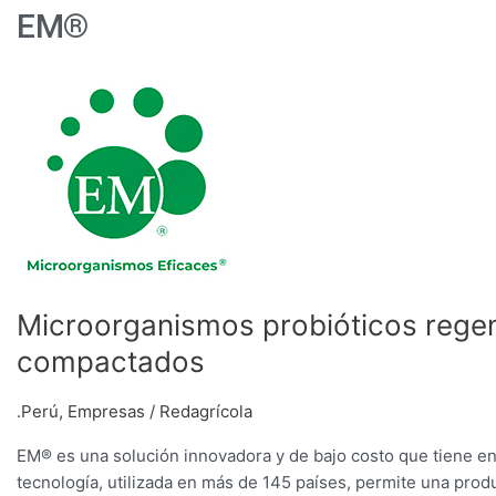
EM®
Microorganismos
probióticos
regeneran
fertilidad
de
suelos
salinos
y
compactados
Microorganismos probióticos regene
compactados
.Perú
,
Empresas
/
Redagrícola
EM® es una solución innovadora y de bajo costo que tiene ent
tecnología, utilizada en más de 145 países, permite una prod