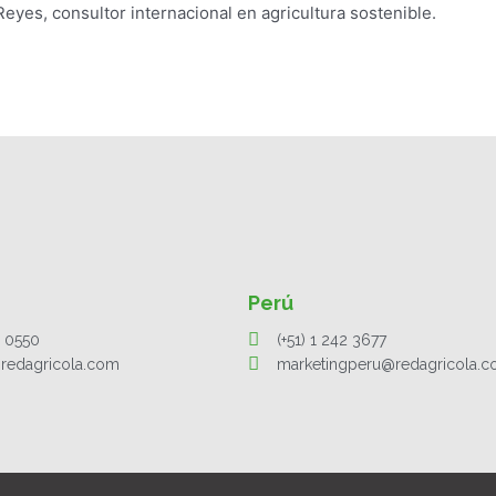
eyes, consultor internacional en agricultura sostenible.
Perú
1 0550
(+51) 1 242 3677
redagricola.com
marketingperu@redagricola.