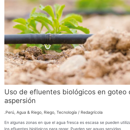
efluentes
biológicos
en
goteo
o
aspersión
Uso de efluentes biológicos en goteo 
aspersión
.Perú
,
Agua & Riego
,
Riego
,
Tecnología
/
Redagrícola
En algunas zonas en que el agua fresca es escasa se pueden utiliz
los efluentes biológicos para regar. Pueden ser aguas servidas