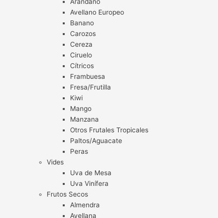
Arándano
Avellano Europeo
Banano
Carozos
Cereza
Ciruelo
Cítricos
Frambuesa
Fresa/Frutilla
Kiwi
Mango
Manzana
Otros Frutales Tropicales
Paltos/Aguacate
Peras
Vides
Uva de Mesa
Uva Vinífera
Frutos Secos
Almendra
Avellana