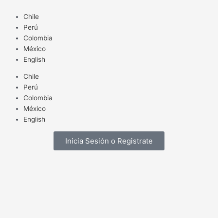
Ir
Un
al
sector
Chile
contenido
cambiante,
Perú
diverso
Colombia
y
México
orientado
English
a
Chile
los
Perú
consumidores
Colombia
México
English
Inicia Sesión o Registrate