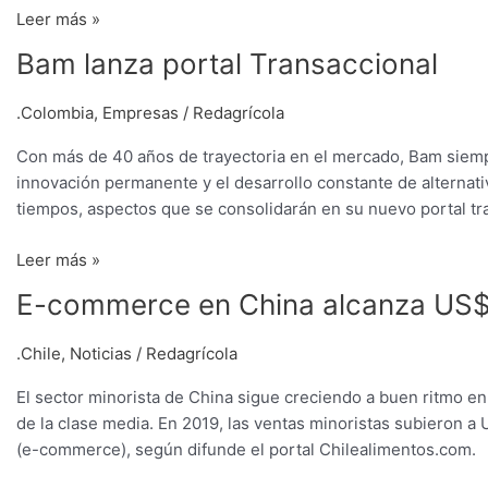
Leer más »
Bam
Bam lanza portal Transaccional
lanza
portal
.Colombia
,
Empresas
/
Redagrícola
Transaccional
Con más de 40 años de trayectoria en el mercado, Bam siempr
innovación permanente y el desarrollo constante de alternati
tiempos, aspectos que se consolidarán en su nuevo portal tr
Leer más »
E-
E-commerce en China alcanza US$1,
commerce
en
.Chile
,
Noticias
/
Redagrícola
China
El sector minorista de China sigue creciendo a buen ritmo 
alcanza
de la clase media. En 2019, las ventas minoristas subieron a 
US$1,5
(e-commerce), según difunde el portal Chilealimentos.com.
billones
en