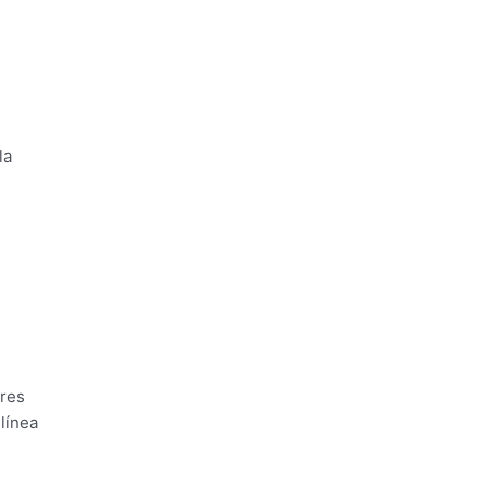
la
ores
línea