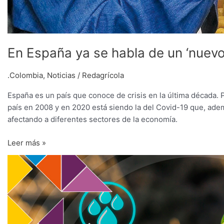
En España ya se habla de un ‘nuev
.Colombia
,
Noticias
/
Redagrícola
España es un país que conoce de crisis en la última década.
país en 2008 y en 2020 está siendo la del Covid-19 que, además
afectando a diferentes sectores de la economía.
Leer más »
Lo
‘agtech’
aterriza
en
Chile