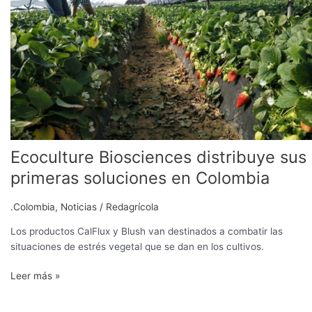
distribuye
sus
primeras
soluciones
en
Colombia
Ecoculture Biosciences distribuye sus
primeras soluciones en Colombia
.Colombia
,
Noticias
/
Redagrícola
Los productos CalFlux y Blush van destinados a combatir las
situaciones de estrés vegetal que se dan en los cultivos.
Leer más »