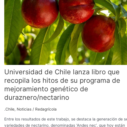
lanza
libro
que
recopila
los
hitos
de
su
programa
de
mejoramiento
Universidad de Chile lanza libro que
genético
de
recopila los hitos de su programa de
duraznero/nectarino
mejoramiento genético de
duraznero/nectarino
.Chile
,
Noticias
/
Redagrícola
Entre los resultados de este trabajo, se destaca la generación de s
variedades de nectarino, denominadas ‘Andes nec’, que hoy están