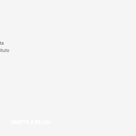
ta
ituto
ÚNETE A PLUS+