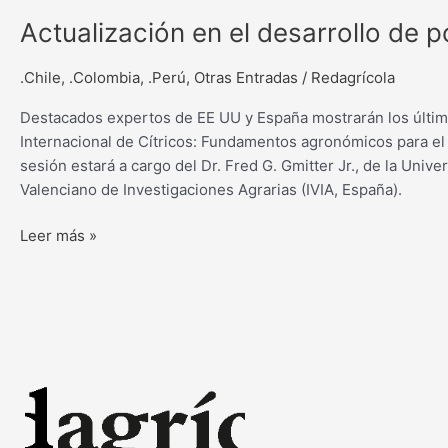
Actualización
Actualización en el desarrollo de p
en
el
.Chile
,
.Colombia
,
.Perú
,
Otras Entradas
/
Redagrícola
desarrollo
Destacados expertos de EE UU y España mostrarán los últimos
de
Internacional de Cítricos: Fundamentos agronómicos para el
portainjertos
sesión estará a cargo del Dr. Fred G. Gmitter Jr., de la Unive
para
Valenciano de Investigaciones Agrarias (IVIA, España).
cítricos
Leer más »