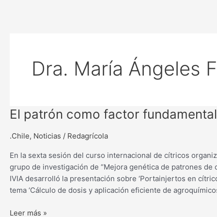
Dra. María Ángeles 
El
El patrón como factor fundamental 
patrón
como
.Chile
,
Noticias
/
Redagrícola
factor
En la sexta sesión del curso internacional de cítricos organ
fundamental
grupo de investigación de “Mejora genética de patrones de cí
en
IVIA desarrolló la presentación sobre ‘Portainjertos en cítri
la
tema ‘Cálculo de dosis y aplicación eficiente de agroquímicos
vida
del
Leer más »
árbol