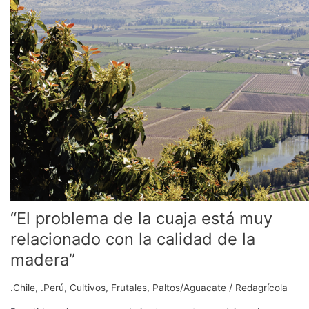
de
la
cuaja
está
muy
relacionado
con
la
calidad
de
la
madera”
“El problema de la cuaja está muy
relacionado con la calidad de la
madera”
.Chile
,
.Perú
,
Cultivos
,
Frutales
,
Paltos/Aguacate
/
Redagrícola