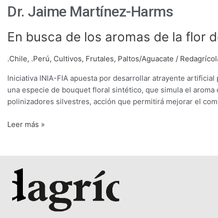
Dr. Jaime Martínez-Harms
En
En busca de los aromas de la flor d
busca
de
.Chile
,
.Perú
,
Cultivos
,
Frutales
,
Paltos/Aguacate
/
Redagrícol
los
Iniciativa INIA-FIA apuesta por desarrollar atrayente artificial
aromas
una especie de bouquet floral sintético, que simula el aroma de
de
polinizadores silvestres, acción que permitirá mejorar el com
la
flor
Leer más »
del
palto