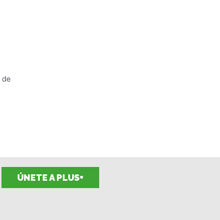
a de
ÚNETE A PLUS+