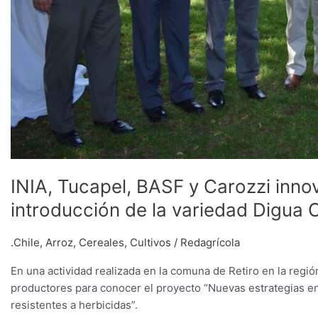
Digua
CL
INIA, Tucapel, BASF y Carozzi innova
introducción de la variedad Digua 
.Chile
,
Arroz
,
Cereales
,
Cultivos
/
Redagrícola
En una actividad realizada en la comuna de Retiro en la regi
productores para conocer el proyecto “Nuevas estrategias en 
resistentes a herbicidas”.