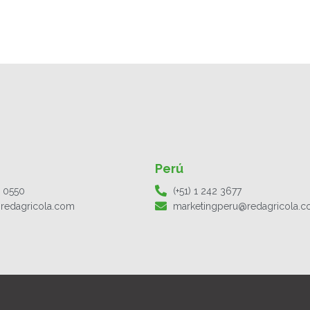
Perú
1 0550
(+51) 1 242 3677
redagricola.com
marketingperu@redagricola.