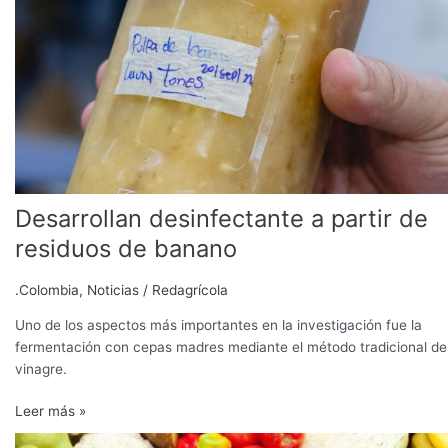
partir
de
residuos
de
banano
Desarrollan desinfectante a partir de
residuos de banano
.Colombia
,
Noticias
/
Redagrícola
Uno de los aspectos más importantes en la investigación fue la
fermentación con cepas madres mediante el método tradicional de
vinagre.
Leer más »
Destacan