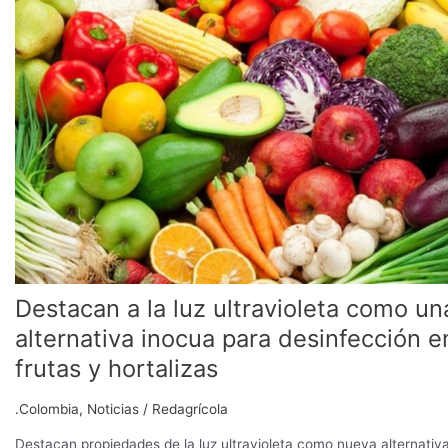
a
la
luz
ultravioleta
como
una
alternativa
inocua
para
desinfección
en
frutas
y
Destacan a la luz ultravioleta como un
hortalizas
alternativa inocua para desinfección e
frutas y hortalizas
.Colombia
,
Noticias
/
Redagrícola
Destacan propiedades de la luz ultravioleta como nueva alternativ