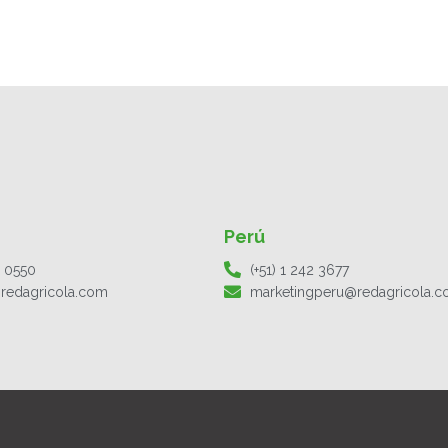
Perú
1 0550
(+51) 1 242 3677
redagricola.com
marketingperu@redagricola.