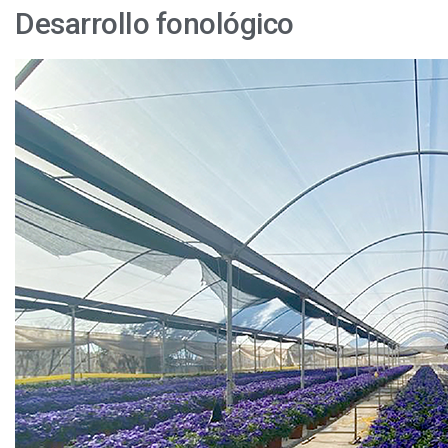
Desarrollo fonológico
Un
Proyecto
de
Riego
Pionero
en
Chile