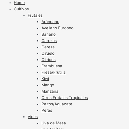
Home
Cultivos
Frutales
Arándano
Avellano Europeo
Banano
Carozos
Cereza
Ciruelo
Cítricos
Frambuesa
Fresa/Frutilla
Kiwi
Mango
Manzana
Otros Frutales Tropicales
Paltos/Aguacate
Peras
Vides
Uva de Mesa