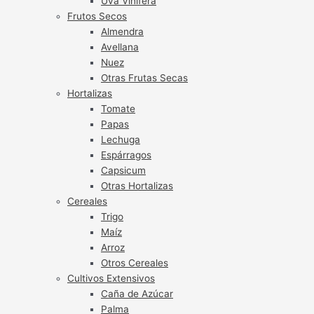
Uva Vinífera
Frutos Secos
Almendra
Avellana
Nuez
Otras Frutas Secas
Hortalizas
Tomate
Papas
Lechuga
Espárragos
Capsicum
Otras Hortalizas
Cereales
Trigo
Maíz
Arroz
Otros Cereales
Cultivos Extensivos
Caña de Azúcar
Palma