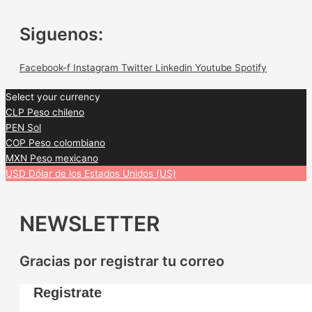
Siguenos:
Facebook-f
Instagram
Twitter
Linkedin
Youtube
Spotify
Select your currency
CLP
Peso chileno
PEN
Sol
COP
Peso colombiano
MXN
Peso mexicano
USD
Dólar de los Estados Unidos (US)
NEWSLETTER
Gracias por registrar tu correo
Registrate