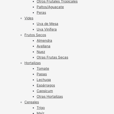
Otros Frutales Tropicales
Paltos/Aguacate
Peras
Vides
Uva de Mesa
Uva Vinífera
Frutos Secos
Almendra
Avellana
Nuez
Otras Frutas Secas
Hortalizas
Tomate
Papas
Lechuga
Espárragos
Capsicum
Otras Hortalizas
Cereales
Trigo
Maíz