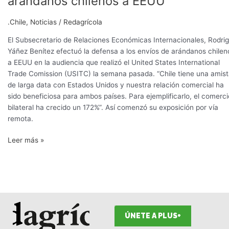
arándanos chilenos a EEUU
de
las
.Chile
,
Noticias
/
Redagrícola
exportaciones
de
El Subsecretario de Relaciones Económicas Internacionales, Rodri
arándanos
Yáñez Benítez efectuó la defensa a los envíos de arándanos chilen
chilenos
a EEUU en la audiencia que realizó el United States International
a
Trade Comission (USITC) la semana pasada. “Chile tiene una amis
EEUU
de larga data con Estados Unidos y nuestra relación comercial ha
sido beneficiosa para ambos países. Para ejemplificarlo, el comerci
bilateral ha crecido un 172%”. Así comenzó su exposición por vía
remota.
Leer más »
ÚNETE A PLUS+