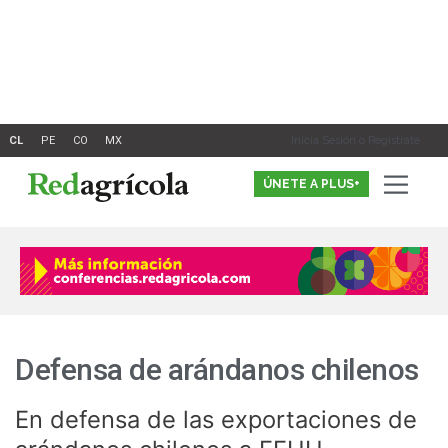
Ir
al
contenido
Inicia Sesión o Registrate
ÚNETE A PLUS+
Defensa de arándanos chilenos
En defensa de las exportaciones de
En
defensa