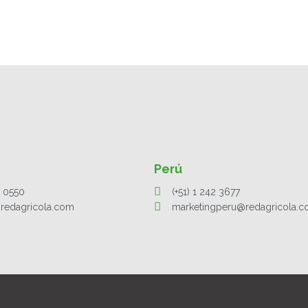
Perú
1 0550
(+51) 1 242 3677
redagricola.com
marketingperu@redagricola.