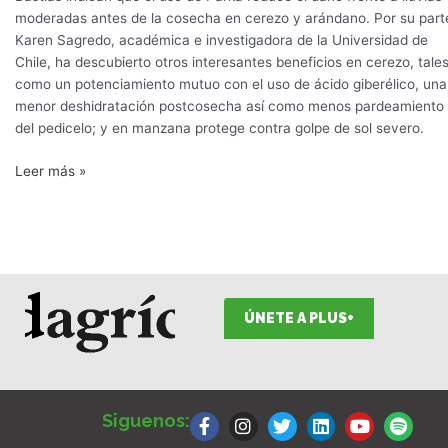
moderadas antes de la cosecha en cerezo y arándano. Por su part
Karen Sagredo, académica e investigadora de la Universidad de
Chile, ha descubierto otros interesantes beneficios en cerezo, tale
como un potenciamiento mutuo con el uso de ácido giberélico, una
menor deshidratación postcosecha así como menos pardeamiento
del pedicelo; y en manzana protege contra golpe de sol severo.
Leer más »
ÚNETE A PLUS+
F
I
T
L
Y
S
a
n
w
i
o
p
Siguenos:
c
s
i
n
u
o