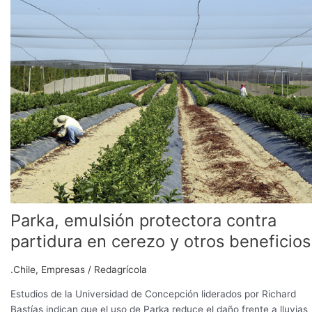
protectora
contra
partidura
en
cerezo
y
otros
beneficios
Parka, emulsión protectora contra
partidura en cerezo y otros beneficios
.Chile
,
Empresas
/
Redagrícola
Estudios de la Universidad de Concepción liderados por Richard
Bastías indican que el uso de Parka reduce el daño frente a lluvias