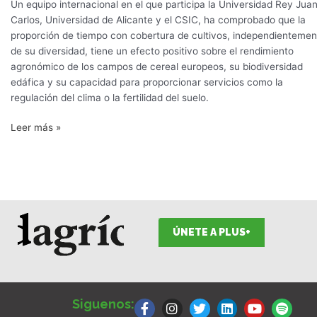
Un equipo internacional en el que participa la Universidad Rey Jua
Carlos, Universidad de Alicante y el CSIC, ha comprobado que la
proporción de tiempo con cobertura de cultivos, independientemen
de su diversidad, tiene un efecto positivo sobre el rendimiento
agronómico de los campos de cereal europeos, su biodiversidad
edáfica y su capacidad para proporcionar servicios como la
regulación del clima o la fertilidad del suelo.
Leer más »
ÚNETE A PLUS+
F
I
T
L
Y
S
a
n
w
i
o
p
Siguenos:
c
s
i
n
u
o