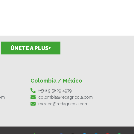
ÚNETE A PLUS+
Colombia / México
(+56) 9 5829 4979
com
colombia@redagricola.com
mexico@redagricola.com
F
I
T
L
Y
S