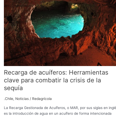
acuíferos:
Herramientas
clave
para
combatir
la
crisis
de
la
sequía
Recarga de acuíferos: Herramientas
clave para combatir la crisis de la
sequía
.Chile
,
Noticias
/
Redagrícola
La Recarga Gestionada de Acuíferos, o MAR, por sus siglas en inglé
es la introducción de agua en un acuífero de forma intencionada