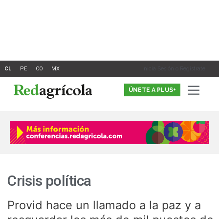
Ir
al
contenido
Inicia Sesión o Registrate
ÚNETE A PLUS+
Crisis política
Provid hace un llamado a la paz y a
Provid
hace