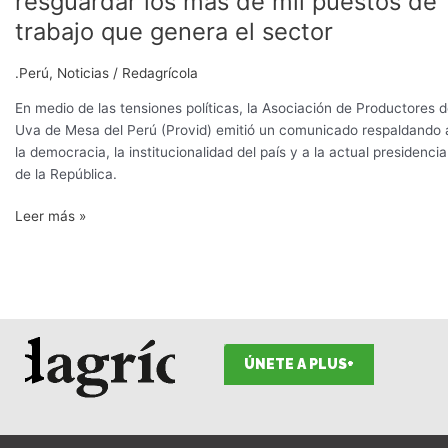
resguardar los más de mil puestos de
un
trabajo que genera el sector
llamado
a
.Perú
,
Noticias
/
Redagrícola
la
paz
En medio de las tensiones políticas, la Asociación de Productores 
y
Uva de Mesa del Perú (Provid) emitió un comunicado respaldando 
a
la democracia, la institucionalidad del país y a la actual presidencia
resguardar
de la República.
los
más
Leer más »
de
mil
puestos
de
trabajo
que
genera
ÚNETE A PLUS+
el
sector
F
I
T
L
Y
S