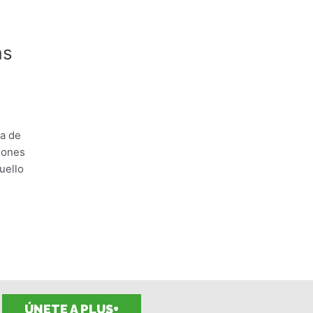
as
va de
iones
uello
ÚNETE A PLUS+