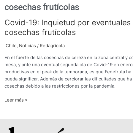
cosechas frutícolas
Covid-
Covid-19: Inquietud por eventuales
19:
cosechas frutícolas
Inquietud
por
.Chile
,
Noticias
/
Redagrícola
eventuales
confinamientos
En el fuerte de las cosechas de cereza en la zona central y c
durante
mesa, y ante una eventual segunda ola de Covid-19 en enero
el
productivas en el peak de la temporada, es que Fedefruta ha
peak
pueda significar. Además de cerciorar las dificultades que ha
de
cosechas debido a las restricciones por la pandemia.
las
cosechas
Leer más »
frutícolas