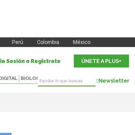
Perú
Colombia
México
cia Sesión o Registrate
ÚNETE A PLUS+
DIGITAL
BIOLOGICALS
Newsletter