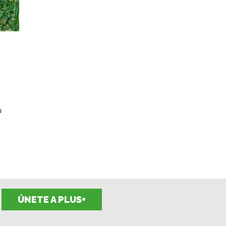
a
ÚNETE A PLUS+