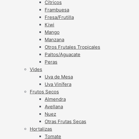
Cítricos
Frambuesa
Fresa/Frutilla
Kiwi
Mango
Manzana
Otros Frutales Tropicales
Paltos/Aguacate
Peras
Vides
Uva de Mesa
Uva Vinífera
Frutos Secos
Almendra
Avellana
Nuez
Otras Frutas Secas
Hortalizas
Tomate