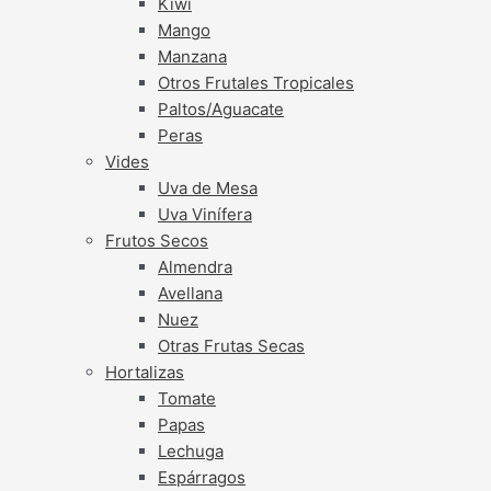
Kiwi
Mango
Manzana
Otros Frutales Tropicales
Paltos/Aguacate
Peras
Vides
Uva de Mesa
Uva Vinífera
Frutos Secos
Almendra
Avellana
Nuez
Otras Frutas Secas
Hortalizas
Tomate
Papas
Lechuga
Espárragos