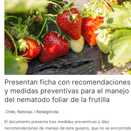
con
recomendaciones
y
medidas
preventivas
para
el
manejo
del
nematodo
foliar
de
Presentan ficha con recomendaciones
la
frutilla
y medidas preventivas para el manejo
del nematodo foliar de la frutilla
.Chile
,
Noticias
/
Redagrícola
El documento presenta tres medidas preventivas y diez
recomendaciones de manejo de este gusano, que no se encontrab