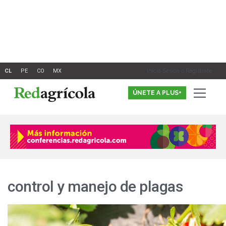
Ir
al
contenido
Inicia Sesión o Registrate
ÚNETE A PLUS+
control y manejo de plagas
Presentan
ficha