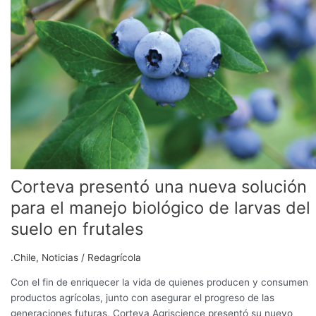
una
nueva
solución
para
el
manejo
biológico
de
larvas
del
suelo
en
Corteva presentó una nueva solución
frutales
para el manejo biológico de larvas del
suelo en frutales
.Chile
,
Noticias
/
Redagrícola
Con el fin de enriquecer la vida de quienes producen y consumen
productos agrícolas, junto con asegurar el progreso de las
generaciones futuras, Corteva Agriscience presentó su nuevo