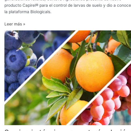
producto Capirel® para el control de larvas de suelo y dio a conoce
la plataforma Biologicals.
Leer más »
Seminario
técnico
presentará
solución
para
el
control
biológico
de
larvas
de
suelo