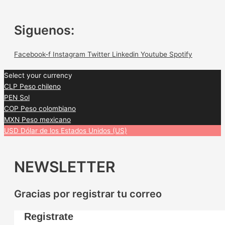
Siguenos:
Facebook-f
Instagram
Twitter
Linkedin
Youtube
Spotify
Select your currency
CLP
Peso chileno
PEN
Sol
COP
Peso colombiano
MXN
Peso mexicano
USD
Dólar de los Estados Unidos (US)
NEWSLETTER
Gracias por registrar tu correo
Registrate