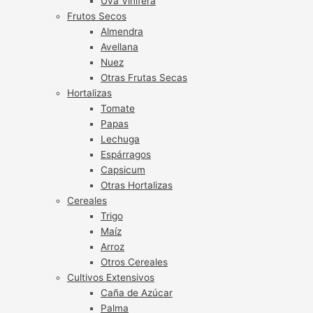
Uva Vinífera
Frutos Secos
Almendra
Avellana
Nuez
Otras Frutas Secas
Hortalizas
Tomate
Papas
Lechuga
Espárragos
Capsicum
Otras Hortalizas
Cereales
Trigo
Maíz
Arroz
Otros Cereales
Cultivos Extensivos
Caña de Azúcar
Palma