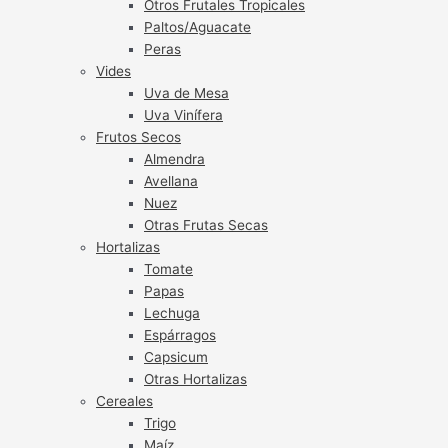
Otros Frutales Tropicales
Paltos/Aguacate
Peras
Vides
Uva de Mesa
Uva Vinífera
Frutos Secos
Almendra
Avellana
Nuez
Otras Frutas Secas
Hortalizas
Tomate
Papas
Lechuga
Espárragos
Capsicum
Otras Hortalizas
Cereales
Trigo
Maíz