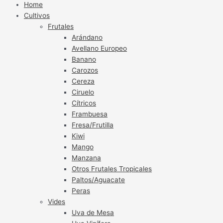
Home
Cultivos
Frutales
Arándano
Avellano Europeo
Banano
Carozos
Cereza
Ciruelo
Cítricos
Frambuesa
Fresa/Frutilla
Kiwi
Mango
Manzana
Otros Frutales Tropicales
Paltos/Aguacate
Peras
Vides
Uva de Mesa