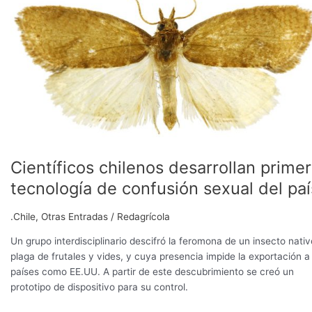
desarrollan
primera
tecnología
de
confusión
sexual
del
país
Científicos chilenos desarrollan prime
tecnología de confusión sexual del paí
.Chile
,
Otras Entradas
/
Redagrícola
Un grupo interdisciplinario descifró la feromona de un insecto nativ
plaga de frutales y vides, y cuya presencia impide la exportación a
países como EE.UU. A partir de este descubrimiento se creó un
prototipo de dispositivo para su control.