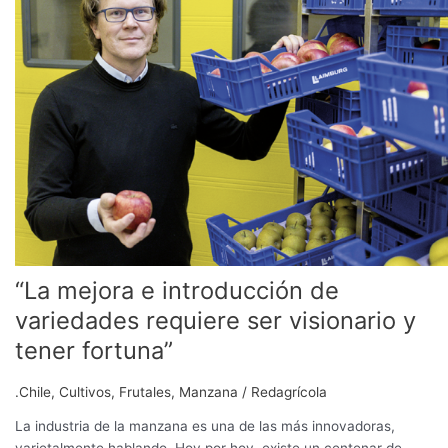
introducción
de
variedades
requiere
ser
visionario
y
tener
fortuna”
“La mejora e introducción de
variedades requiere ser visionario y
tener fortuna”
.Chile
,
Cultivos
,
Frutales
,
Manzana
/
Redagrícola
La industria de la manzana es una de las más innovadoras,