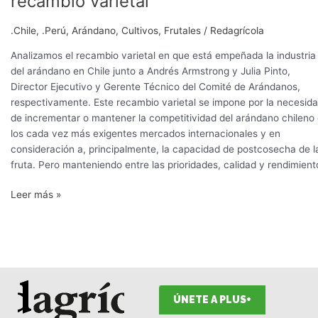
recambio varietal”
Chile
un
.Chile
,
.Perú
,
Arándano
,
Cultivos
,
Frutales
/
Redagrícola
decidido
recambio
Analizamos el recambio varietal en que está empeñada la industria
varietal”
del arándano en Chile junto a Andrés Armstrong y Julia Pinto,
Director Ejecutivo y Gerente Técnico del Comité de Arándanos,
respectivamente. Este recambio varietal se impone por la necesid
de incrementar o mantener la competitividad del arándano chileno
los cada vez más exigentes mercados internacionales y en
consideración a, principalmente, la capacidad de postcosecha de l
fruta. Pero manteniendo entre las prioridades, calidad y rendimient
Leer más »
ÚNETE A PLUS+