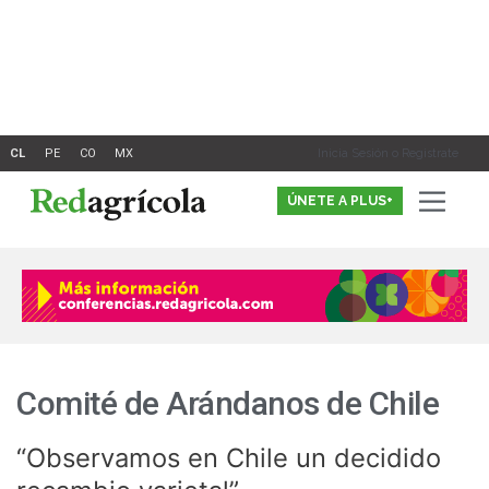
Ir
al
contenido
Inicia Sesión o Registrate
ÚNETE A PLUS+
Comité de Arándanos de Chile
“Observamos en Chile un decidido
“Observamos
en