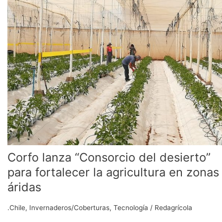
“Consorcio
del
desierto”
para
fortalecer
la
agricultura
en
zonas
áridas
Corfo lanza “Consorcio del desierto”
para fortalecer la agricultura en zonas
áridas
.Chile
,
Invernaderos/Coberturas
,
Tecnología
/
Redagrícola