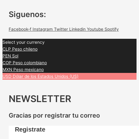
Siguenos:
Facebook-f
Instagram
Twitter
Linkedin
Youtube
Spotify
Select your currency
CLP
Peso chileno
PEN
Sol
COP
Peso colombiano
MXN
Peso mexicano
USD
Dólar de los Estados Unidos (US)
NEWSLETTER
Gracias por registrar tu correo
Registrate