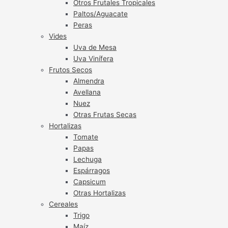
Otros Frutales Tropicales
Paltos/Aguacate
Peras
Vides
Uva de Mesa
Uva Vinífera
Frutos Secos
Almendra
Avellana
Nuez
Otras Frutas Secas
Hortalizas
Tomate
Papas
Lechuga
Espárragos
Capsicum
Otras Hortalizas
Cereales
Trigo
Maíz