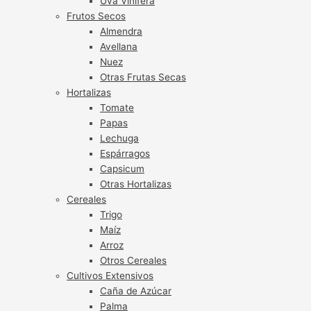
Uva Vinífera
Frutos Secos
Almendra
Avellana
Nuez
Otras Frutas Secas
Hortalizas
Tomate
Papas
Lechuga
Espárragos
Capsicum
Otras Hortalizas
Cereales
Trigo
Maíz
Arroz
Otros Cereales
Cultivos Extensivos
Caña de Azúcar
Palma