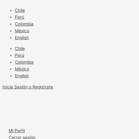
Ir
150
al
productos
Chile
contenido
‘redescubiertos’
Perú
Colombia
México
English
Chile
Perú
Colombia
México
English
Inicia Sesión o Registrate
Mi Perfil
Cerrar sesión