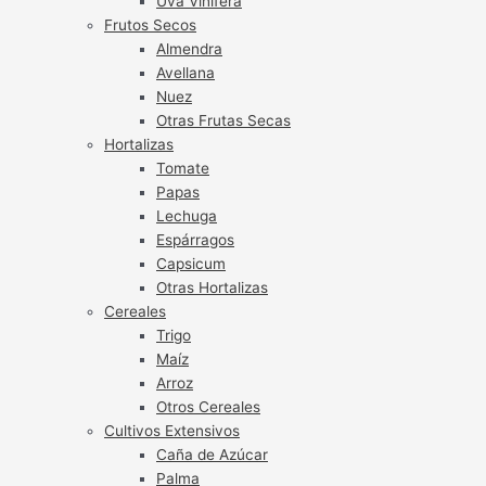
Uva Vinífera
Frutos Secos
Almendra
Avellana
Nuez
Otras Frutas Secas
Hortalizas
Tomate
Papas
Lechuga
Espárragos
Capsicum
Otras Hortalizas
Cereales
Trigo
Maíz
Arroz
Otros Cereales
Cultivos Extensivos
Caña de Azúcar
Palma