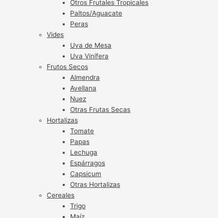
Otros Frutales Tropicales
Paltos/Aguacate
Peras
Vides
Uva de Mesa
Uva Vinífera
Frutos Secos
Almendra
Avellana
Nuez
Otras Frutas Secas
Hortalizas
Tomate
Papas
Lechuga
Espárragos
Capsicum
Otras Hortalizas
Cereales
Trigo
Maíz