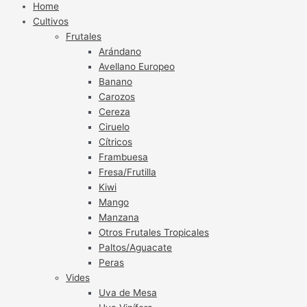
Home
Cultivos
Frutales
Arándano
Avellano Europeo
Banano
Carozos
Cereza
Ciruelo
Cítricos
Frambuesa
Fresa/Frutilla
Kiwi
Mango
Manzana
Otros Frutales Tropicales
Paltos/Aguacate
Peras
Vides
Uva de Mesa