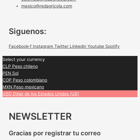
mexico@redagricola.com
Siguenos:
Facebook-f
Instagram
Twitter
Linkedin
Youtube
Spotify
Select your currency
CLP
Peso chileno
PEN
Sol
COP
Peso colombiano
MXN
Peso mexicano
USD
Dólar de los Estados Unidos (US)
NEWSLETTER
Gracias por registrar tu correo