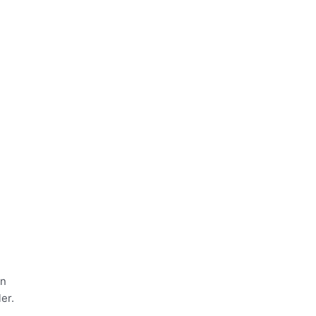
en
er.