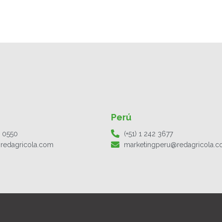
Perú
1 0550
(+51) 1 242 3677
redagricola.com
marketingperu@redagricola.