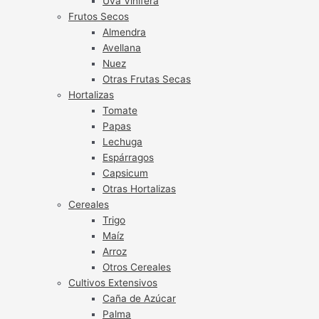
Uva Vinífera
Frutos Secos
Almendra
Avellana
Nuez
Otras Frutas Secas
Hortalizas
Tomate
Papas
Lechuga
Espárragos
Capsicum
Otras Hortalizas
Cereales
Trigo
Maíz
Arroz
Otros Cereales
Cultivos Extensivos
Caña de Azúcar
Palma