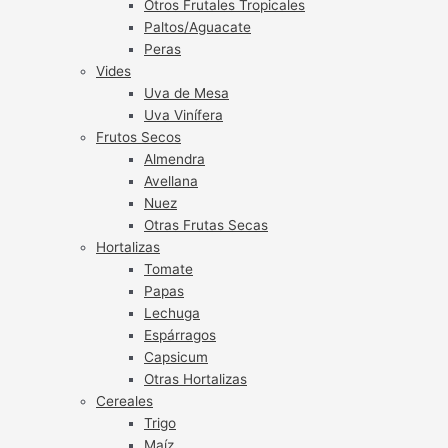
Otros Frutales Tropicales
Paltos/Aguacate
Peras
Vides
Uva de Mesa
Uva Vinífera
Frutos Secos
Almendra
Avellana
Nuez
Otras Frutas Secas
Hortalizas
Tomate
Papas
Lechuga
Espárragos
Capsicum
Otras Hortalizas
Cereales
Trigo
Maíz