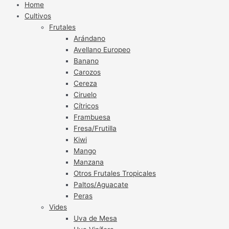
Home
Cultivos
Frutales
Arándano
Avellano Europeo
Banano
Carozos
Cereza
Ciruelo
Cítricos
Frambuesa
Fresa/Frutilla
Kiwi
Mango
Manzana
Otros Frutales Tropicales
Paltos/Aguacate
Peras
Vides
Uva de Mesa