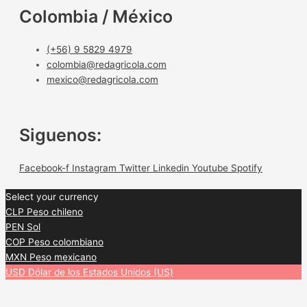
Colombia / México
(+56) 9 5829 4979
colombia@redagricola.com
mexico@redagricola.com
Siguenos:
Facebook-f
Instagram
Twitter
Linkedin
Youtube
Spotify
Select your currency
CLP
Peso chileno
PEN
Sol
COP
Peso colombiano
MXN
Peso mexicano
USD
Dólar de los Estados Unidos (US)