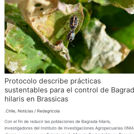
prácticas
sustentables
para
el
control
de
Bagrada
hilaris
en
Brassicas
Protocolo describe prácticas
sustentables para el control de Bagra
hilaris en Brassicas
.Chile
,
Noticias
/
Redagrícola
Con el fin de reducir las poblaciones de Bagrada hilaris,
investigadores del Instituto de Investigaciones Agropecuarias (INIA