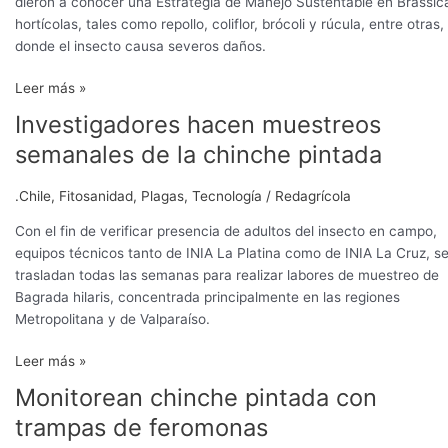
dieron a conocer una Estrategia de Manejo Sustentable en Brassic
hortícolas, tales como repollo, coliflor, brócoli y rúcula, entre otras,
donde el insecto causa severos daños.
Leer más »
Investigadores hacen muestreos
Investigadores
hacen
semanales de la chinche pintada
muestreos
semanales
.Chile
,
Fitosanidad
,
Plagas
,
Tecnología
/
Redagrícola
de
la
Con el fin de verificar presencia de adultos del insecto en campo,
chinche
equipos técnicos tanto de INIA La Platina como de INIA La Cruz, s
pintada
trasladan todas las semanas para realizar labores de muestreo de
Bagrada hilaris, concentrada principalmente en las regiones
Metropolitana y de Valparaíso.
Leer más »
Monitorean chinche pintada con
Monitorean
chinche
trampas de feromonas
pintada