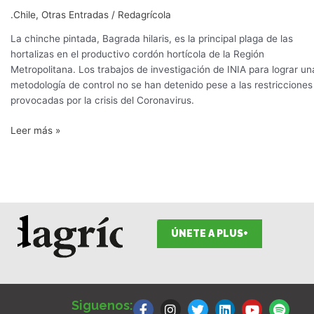
con
.Chile
,
Otras Entradas
/
Redagrícola
trampas
de
La chinche pintada, Bagrada hilaris, es la principal plaga de las
feromonas
hortalizas en el productivo cordón hortícola de la Región
Metropolitana. Los trabajos de investigación de INIA para lograr un
metodología de control no se han detenido pese a las restricciones
provocadas por la crisis del Coronavirus.
Leer más »
ÚNETE A PLUS+
F
I
T
L
Y
S
a
n
w
i
o
p
Siguenos: