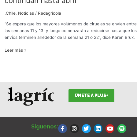
continúan hasta abril
ciruelas
a
.Chile
,
Noticias
/
Redagrícola
EEUU
continúan
“Se espera que los mayores volúmenes de ciruelas se envíen entre
hasta
las semanas 11 y 13, y luego comenzarán a reducirse hasta que los
abril
envíos terminen alrededor de la semana 21 o 22”, dice Karen Brux.
Leer más »
ÚNETE A PLUS+
F
I
T
L
Y
S
a
n
w
i
o
p
Siguenos:
c
s
i
n
u
o
e
t
t
k
t
t