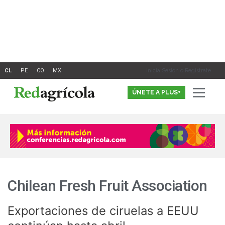
Ir
al
contenido
Inicia Sesión o Registrate
ÚNETE A PLUS+
Chilean Fresh Fruit Association
Exportaciones de ciruelas a EEUU
Exportaciones
de