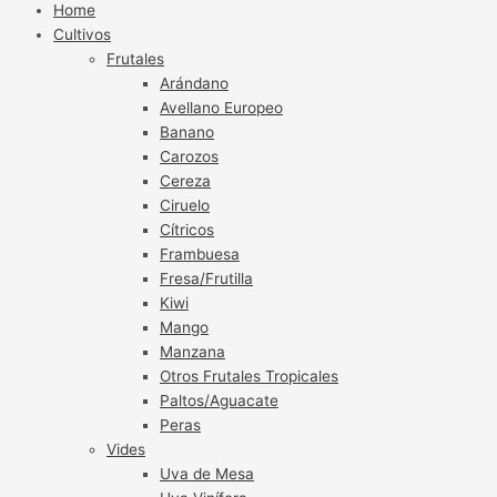
Home
Cultivos
Frutales
Arándano
Avellano Europeo
Banano
Carozos
Cereza
Ciruelo
Cítricos
Frambuesa
Fresa/Frutilla
Kiwi
Mango
Manzana
Otros Frutales Tropicales
Paltos/Aguacate
Peras
Vides
Uva de Mesa