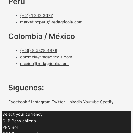
Perú
(+51) 1 242 3677
marketingperu@redagricola.com
Colombia / México
(+56) 9 5829 4979
colombia@redagricola.com
mexico@redagricola.com
Siguenos:
Facebook-f
Instagram
Twitter
Linkedin
Youtube
Spotify
Select your currency
CLP
Peso chileno
PEN
Sol