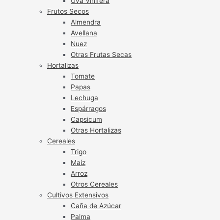
Uva Vinífera
Frutos Secos
Almendra
Avellana
Nuez
Otras Frutas Secas
Hortalizas
Tomate
Papas
Lechuga
Espárragos
Capsicum
Otras Hortalizas
Cereales
Trigo
Maíz
Arroz
Otros Cereales
Cultivos Extensivos
Caña de Azúcar
Palma