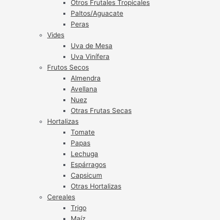
Otros Frutales Tropicales
Paltos/Aguacate
Peras
Vides
Uva de Mesa
Uva Vinífera
Frutos Secos
Almendra
Avellana
Nuez
Otras Frutas Secas
Hortalizas
Tomate
Papas
Lechuga
Espárragos
Capsicum
Otras Hortalizas
Cereales
Trigo
Maíz