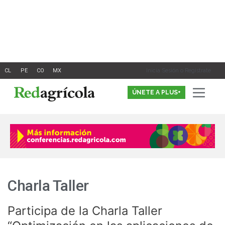
Ir
al
contenido
Inicia Sesión o Registrate
ÚNETE A PLUS+
Charla Taller
Participa de la Charla Taller
Participa
de