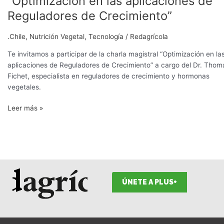
“Optimización en las aplicaciones de
la
Reguladores de Crecimiento”
Charla
Taller
.Chile
,
Nutrición Vegetal
,
Tecnología
/
Redagrícola
“Optimización
en
Te invitamos a participar de la charla magistral “Optimización en la
las
aplicaciones de Reguladores de Crecimiento” a cargo del Dr. Thom
aplicaciones
Fichet, especialista en reguladores de crecimiento y hormonas
de
vegetales.
Reguladores
de
Leer más »
Crecimiento”
ÚNETE A PLUS+
F
I
T
L
Y
S